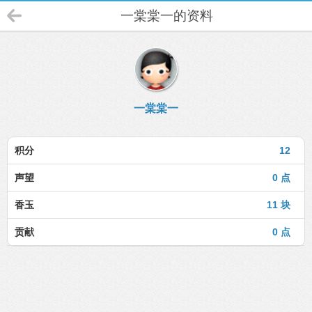
一棠棠一的资料
一棠棠一
积分
12
声望
0 点
香玉
11 块
贡献
0 点