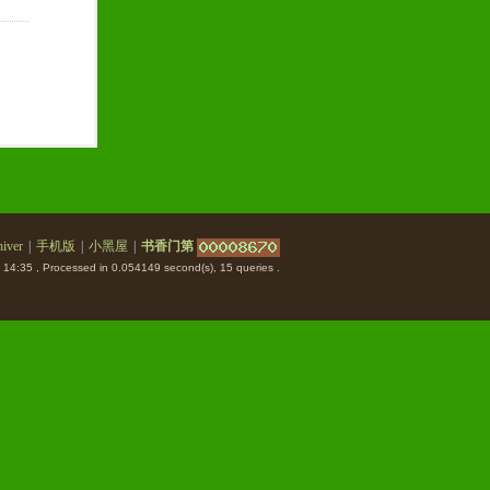
iver
|
手机版
|
小黑屋
|
书香门第
 14:35
, Processed in 0.054149 second(s), 15 queries .